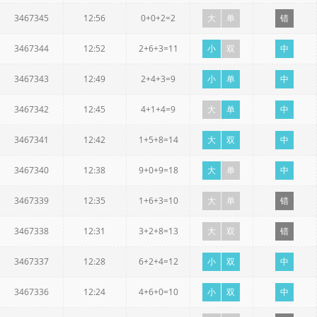
3467345
12:56
0+0+2=2
大
单
错
3467344
12:52
2+6+3=11
小
双
中
3467343
12:49
2+4+3=9
小
单
中
3467342
12:45
4+1+4=9
大
单
中
3467341
12:42
1+5+8=14
大
双
中
3467340
12:38
9+0+9=18
大
单
中
3467339
12:35
1+6+3=10
大
单
错
3467338
12:31
3+2+8=13
大
双
错
3467337
12:28
6+2+4=12
小
双
中
3467336
12:24
4+6+0=10
小
双
中